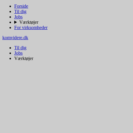
Forside
Til dig
Jobs
Værktøjer
For virksomheder
komvidere.dk
Til dig
Jobs
Værktøjer