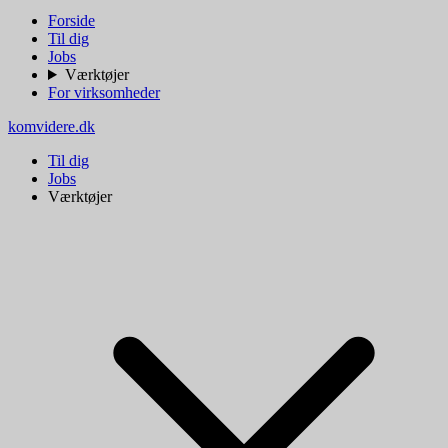
Forside
Til dig
Jobs
Værktøjer
For virksomheder
komvidere.dk
Til dig
Jobs
Værktøjer