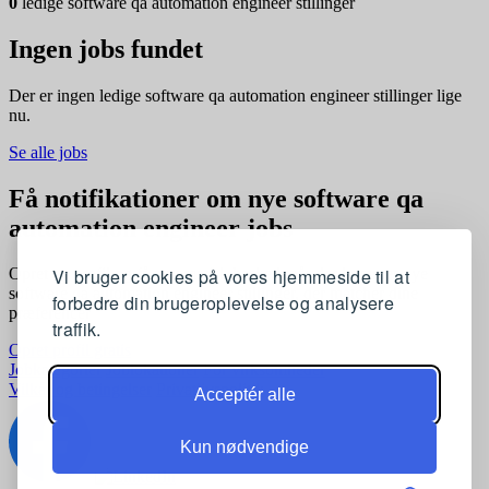
0
ledige software qa automation engineer stillinger
Ingen jobs fundet
Der er ingen ledige software qa automation engineer stillinger lige
nu.
Se alle jobs
Få notifikationer om nye software qa
automation engineer jobs
Vi bruger cookies på vores hjemmeside til at
Opret en profil og få automatisk besked, når der kommer nye
software qa automation engineer stillinger, der matcher dine
forbedre din brugeroplevelse og analysere
præferencer
traffik.
Opret profil gratis
Jobkategorier
Joblokationer
For virksomheder
Vilkår og betingelser
Privatlivspolitik
Acceptér alle
Kun nødvendige