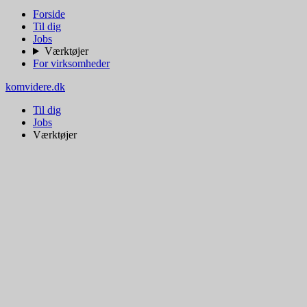
Forside
Til dig
Jobs
Værktøjer
For virksomheder
komvidere.dk
Til dig
Jobs
Værktøjer