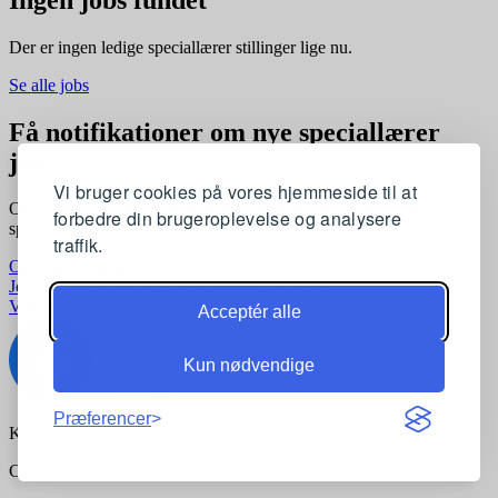
Der er ingen ledige speciallærer stillinger lige nu.
Se alle jobs
Få notifikationer om nye speciallærer
jobs
Vi bruger cookies på vores hjemmeside til at
Opret en profil og få automatisk besked, når der kommer nye
forbedre din brugeroplevelse og analysere
speciallærer stillinger, der matcher dine præferencer
traffik.
Opret profil gratis
Jobkategorier
Joblokationer
For virksomheder
Vilkår og betingelser
Privatlivspolitik
Acceptér alle
Kun nødvendige
Præferencer
Kontakt:
support@komvidere.dk
Copyright © 2026 komvidere.dk. Alle rettigheder forbeholdes.