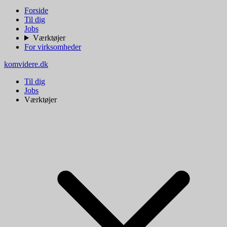
Forside
Til dig
Jobs
Værktøjer
For virksomheder
komvidere.dk
Til dig
Jobs
Værktøjer