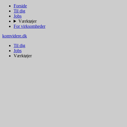
Forside
Til dig
Jobs
Værktøjer
For virksomheder
komvidere.dk
Til dig
Jobs
Værktøjer