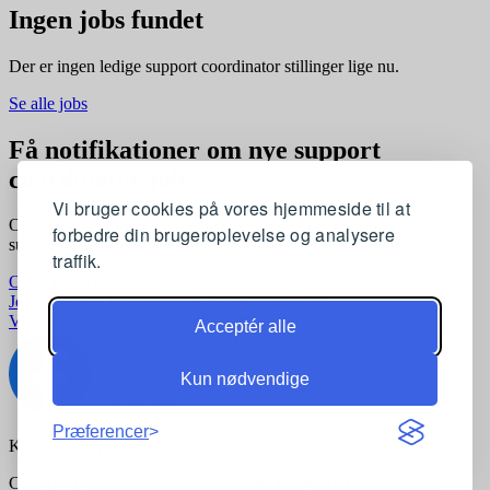
Ingen jobs fundet
Der er ingen ledige support coordinator stillinger lige nu.
Se alle jobs
Få notifikationer om nye support
coordinator jobs
Vi bruger cookies på vores hjemmeside til at
Opret en profil og få automatisk besked, når der kommer nye
forbedre din brugeroplevelse og analysere
support coordinator stillinger, der matcher dine præferencer
traffik.
Opret profil gratis
Jobkategorier
Joblokationer
For virksomheder
Vilkår og betingelser
Privatlivspolitik
Acceptér alle
Kun nødvendige
Præferencer
Kontakt:
support@komvidere.dk
Copyright © 2026 komvidere.dk. Alle rettigheder forbeholdes.