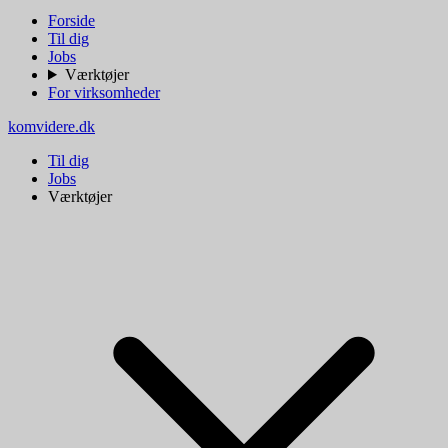
Forside
Til dig
Jobs
Værktøjer
For virksomheder
komvidere.dk
Til dig
Jobs
Værktøjer