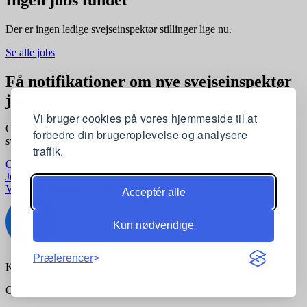
Der er ingen ledige svejseinspektør stillinger lige nu.
Se alle jobs
Få notifikationer om nye svejseinspektør
jobs
Vi bruger cookies på vores hjemmeside til at
Opret en profil og få automatisk besked, når der kommer nye
forbedre din brugeroplevelse og analysere
svejseinspektør stillinger, der matcher dine præferencer
traffik.
Opret profil gratis
Jobkategorier
Joblokationer
For virksomheder
Vilkår og betingelser
Privatlivspolitik
Acceptér alle
Kun nødvendige
Præferencer
Kontakt:
support@komvidere.dk
Copyright © 2026 komvidere.dk. Alle rettigheder forbeholdes.