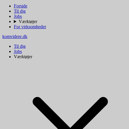
Forside
Til dig
Jobs
Værktøjer
For virksomheder
komvidere.dk
Til dig
Jobs
Værktøjer