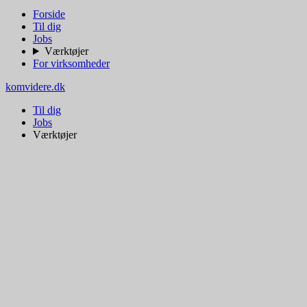
Forside
Til dig
Jobs
Værktøjer
For virksomheder
komvidere.dk
Til dig
Jobs
Værktøjer