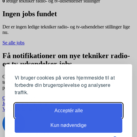
0
ledige tekniker radio- og tv-udsendelser stillinger
Ingen jobs fundet
Der er ingen ledige tekniker radio- og tv-udsendelser stillinger lige
nu.
Se alle jobs
Få notifikationer om nye tekniker radio-
og tv-udsendelser jobs
Vi bruger cookies på vores hjemmeside til at
Opret en profil og få automatisk besked, når der kommer nye
tekniker radio- og tv-udsendelser stillinger, der matcher dine
forbedre din brugeroplevelse og analysere
præferencer
traffik.
Opret profil gratis
Jobkategorier
Joblokationer
For virksomheder
Vilkår og betingelser
Privatlivspolitik
Acceptér alle
Kun nødvendige