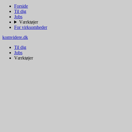
Forside
Til dig
Jobs
Værktøjer
For virksomheder
komvidere.dk
Til dig
Jobs
Værktøjer