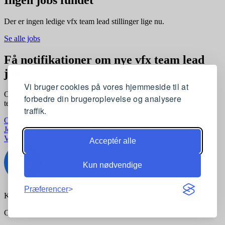
Der er ingen ledige vfx team lead stillinger lige nu.
Se alle jobs
Få notifikationer om nye vfx team lead
jobs
Vi bruger cookies på vores hjemmeside til at
Opret en profil og få automatisk besked, når der kommer nye vfx
forbedre din brugeroplevelse og analysere
team lead stillinger, der matcher dine præferencer
traffik.
Opret profil gratis
Jobkategorier
Joblokationer
For virksomheder
Vilkår og betingelser
Privatlivspolitik
Acceptér alle
Kun nødvendige
Præferencer
Kontakt:
support@komvidere.dk
Copyright © 2026 komvidere.dk. Alle rettigheder forbeholdes.