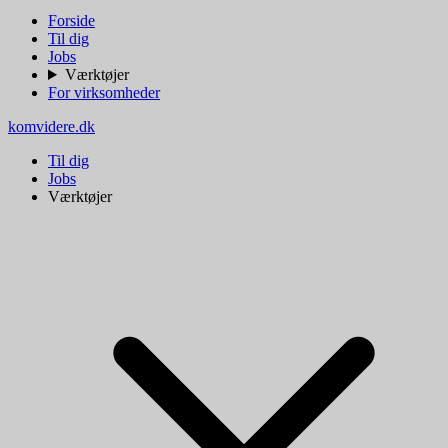
Forside
Til dig
Jobs
Værktøjer
For virksomheder
komvidere.dk
Til dig
Jobs
Værktøjer