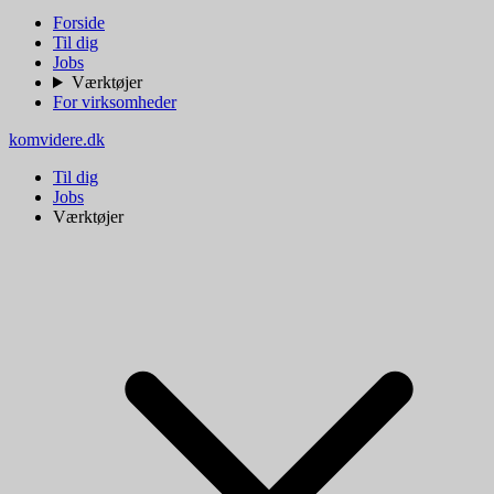
Forside
Til dig
Jobs
Værktøjer
For virksomheder
komvidere.dk
Til dig
Jobs
Værktøjer