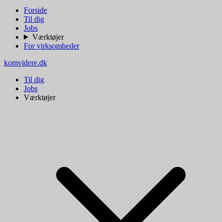
Forside
Til dig
Jobs
Værktøjer
For virksomheder
komvidere.dk
Til dig
Jobs
Værktøjer