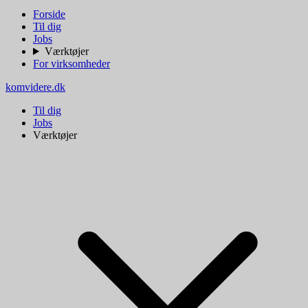
Forside
Til dig
Jobs
Værktøjer
For virksomheder
komvidere.dk
Til dig
Jobs
Værktøjer